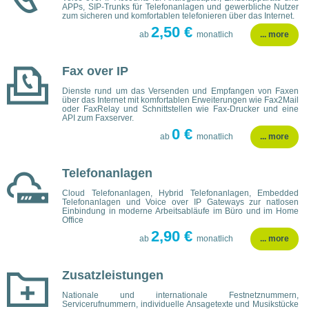
APPs, SIP-Trunks für Telefonanlagen und gewerbliche Nutzer
zum sicheren und komfortablen telefonieren über das Internet.
2,50 €
ab
monatlich
... more
Fax over IP
Dienste rund um das Versenden und Empfangen von Faxen
über das Internet mit komfortablen Erweiterungen wie Fax2Mail
oder FaxRelay und Schnittstellen wie Fax-Drucker und eine
API zum Faxserver.
0 €
ab
monatlich
... more
Telefonanlagen
Cloud Telefonanlagen, Hybrid Telefonanlagen, Embedded
Telefonanlagen und Voice over IP Gateways zur natlosen
Einbindung in moderne Arbeitsabläufe im Büro und im Home
Office
2,90 €
ab
monatlich
... more
Zusatzleistungen
Nationale und internationale Festnetznummern,
Servicerufnummern, individuelle Ansagetexte und Musikstücke